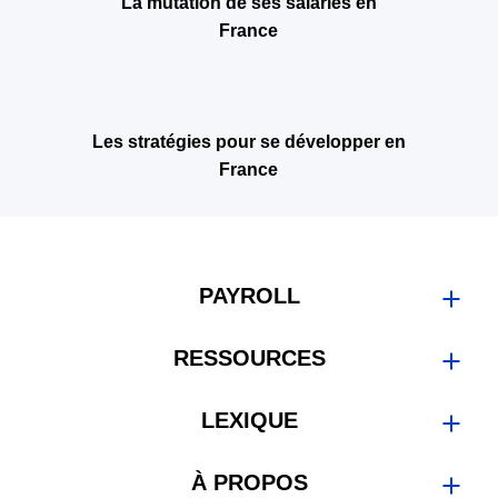
La mutation de ses salariés en
France
Les stratégies pour se développer en
France
PAYROLL
Se développer en France
RESSOURCES
Employer en France
Sous-traiter en France
Guide
LEXIQUE
Blog
EOR
À PROPOS