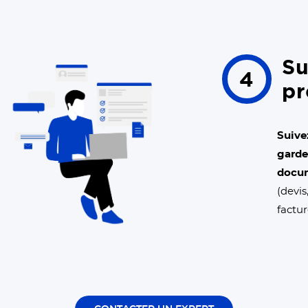
Su
4
pr
Suive
garde
docu
(devi
factur