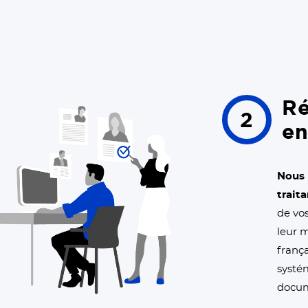
Ré
2
en
Nous 
trait
de vo
leur m
frança
systé
docum