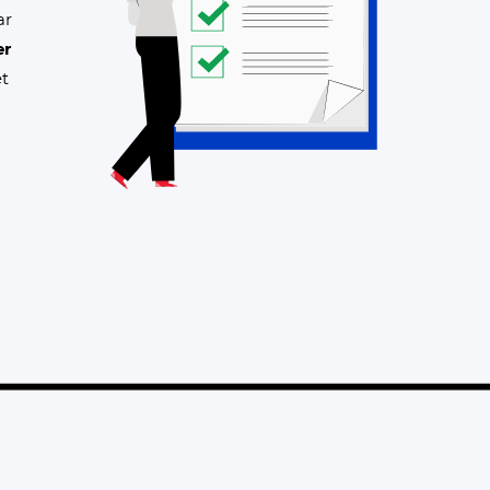
ar
er
et