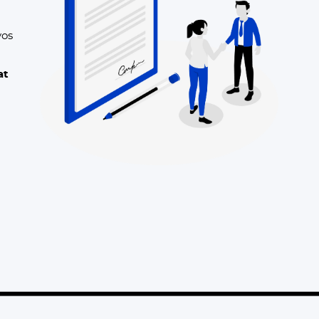
vos
at