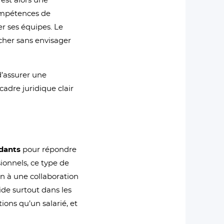
 est alors une
compétences de
ier ses équipes. Le
ucher sans envisager
d’assurer une
cadre juridique clair
ndants
pour répondre
sionnels, ce type de
fin à une collaboration
ide surtout dans les
ions qu’un salarié, et