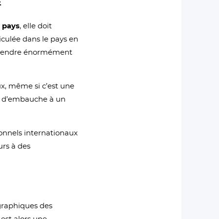
E
 pays
, elle doit
riculée dans le pays en
t prendre énormément
ux, même si c’est une
ités d’embauche à un
sionnels internationaux
urs à des
ographiques des