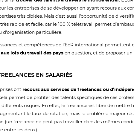
nt ainsi
trouver des talents à travers le monde entier
. L’EoR
our les entreprises de se développer en ayant recours aux 
rtises très ciblées. Mais c’est aussi l’opportunité de diversif
très rapide et facile, car le 100 % télétravail permet d’emba
’organisation particulière.
naissances et compétences de l’EoR international permettent 
ux lois du travail des pays
en question, et de proposer un 
FREELANCES EN SALARIÉS
prises ont
recours aux services de freelances ou d’indépe
 cela permet de profiter des talents spécifiques de ces profes
différents risques. En effet, le freelance est libre de mettre 
 augmentant le taux de rotation, mais le problème majeur rés
ion (un freelance ne peut pas travailler dans les mêmes condit
ne entre les deux).