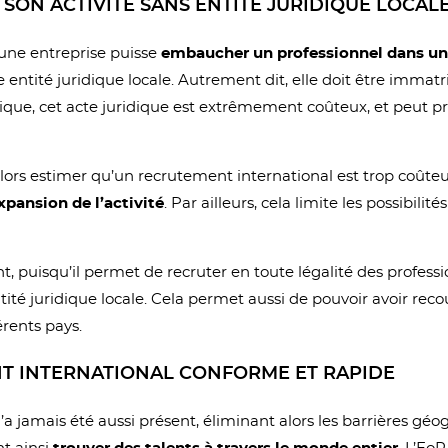
SON ACTIVITÉ SANS ENTITÉ JURIDIQUE LOCAL
une entreprise puisse
embaucher un professionnel dans un
 entité juridique locale. Autrement dit, elle doit être immat
atique, cet acte juridique est extrêmement coûteux, et peu
lors estimer qu’un recrutement international est trop coûte
xpansion de l’activité
. Par ailleurs, cela limite les possibil
ant, puisqu’il permet de recruter en toute légalité des profes
ntité juridique locale. Cela permet aussi de pouvoir avoir reco
érents pays.
T INTERNATIONAL CONFORME ET RAPIDE
’a jamais été aussi présent, éliminant alors les barrières gé