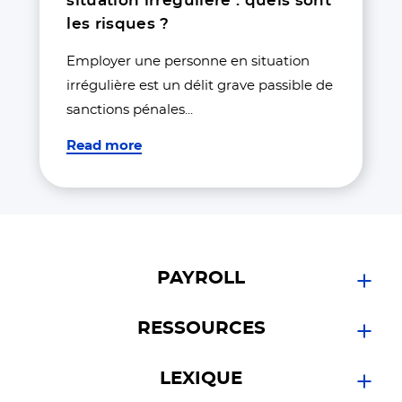
situation irrégulière : quels sont
les risques ?
Employer une personne en situation
irrégulière est un délit grave passible de
sanctions pénales...
Read more
PAYROLL
Se développer en France
RESSOURCES
Employer en France
Sous-traiter en France
Guide
LEXIQUE
Blog